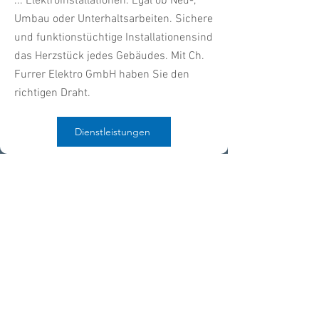
... Elektroinstallationen. Egal ob Neu-,
Umbau oder Unterhaltsarbeiten. Sichere
und funktionstüchtige Installationensind
das Herzstück jedes Gebäudes. Mit Ch.
Furrer Elektro GmbH haben Sie den
richtigen Draht.
Dienstleistungen
Menzikerstrasse 25a, 6221 Rickenbach
Telefon 041 930 47 47 | 079 505 11 11
E-Mail info@ch-furrer.ch
Impressum
Datenschutz